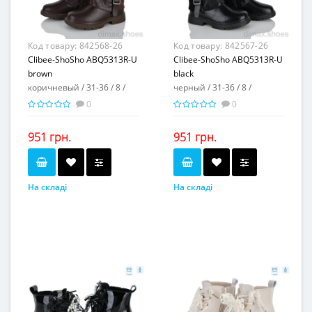
Код товару:
842568-26
Код товару:
842567-26
Clibee-ShoSho ABQ5313R-U
Clibee-ShoSho ABQ5313R-U
brown
black
коричневый / 31-36 / 8 /
черный / 31-36 / 8 /
0
0
951 грн.
951 грн.
На складі
На складі
коричневый
черный
Колір...
Колір...
31-36
31-36
Розмірна сітка...
Розмірна сітка...
8
8
Пар в ящику...
Пар в ящику...
-
-
Повторні розміри...
Повторні розміри...
Матеріал виготовлення...
Матеріал виготовлення...
искусственная кожа-
искусственная кожа-
искусственная замша
искусственная замша
Матеріал підкладки...
Матеріал підкладки...