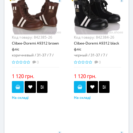
искусственный лак
искусственный лак
Матеріал підкладки...
Матеріал підкладки...
флис
флис
пвх
пвх
Матеріал підошви...
Матеріал підошви...
3
3
Висота каблука, см...
Висота каблука, см...
2
2
Висота платформи, см...
Висота платформи, см...
Код товару:
842385-26
Код товару:
842384-26
Clibee-Doremi A9312 brown
Clibee-Doremi A9312 black
фліс
фліс
коричневый / 31-37 / 7 /
черный / 31-37 / 7 /
0
0
1 120 грн.
1 120 грн.
На складі
На складі
коричневый
черный
Колір...
Колір...
31-37
31-37
Розмірна сітка...
Розмірна сітка...
7
7
Пар в ящику...
Пар в ящику...
-
-
Повторні розміри...
Повторні розміри...