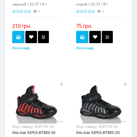
черный / 32-37 / 8 /
серый / 32-37 / 8 /
0
0
210 грн.
75 грн.
На складі
На складі
черный
серый
Колір...
Колір...
32-37
32-37
Розмірна сітка...
Розмірна сітка...
8
8
Пар в ящику...
Пар в ящику...
-
-
Повторні розміри...
Повторні розміри...
Матеріал виготовлення...
Матеріал виготовлення...
искусственная замша
искусственная кожа
Матеріал підкладки...
Матеріал підкладки...
флис
флис
пвх
пвх
Матеріал підошви...
Матеріал підошви...
4
2,5
Висота каблука, см...
Висота каблука, см...
3
-
Висота платформи, см...
Висота платформи, см...
Код товару:
840156-26
Код товару:
840155-26
Xifa kids XXF03-BT889-2K
Xifa kids XXF03-BT889-2D