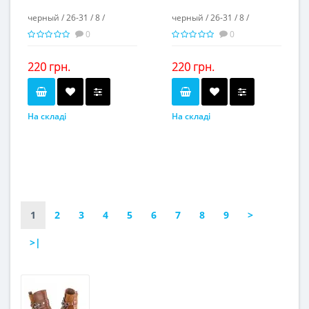
черный / 26-31 / 8 /
черный / 26-31 / 8 /
0
0
220 грн.
220 грн.
На складі
На складі
черный
черный
Колір...
Колір...
26-31
26-31
Розмірна сітка...
Розмірна сітка...
8
8
Пар в ящику...
Пар в ящику...
-
-
Повторні розміри...
Повторні розміри...
Матеріал виготовлення...
Матеріал виготовлення...
искусственная кожа
искусственная кожа
1
2
3
4
5
6
7
8
9
>
Матеріал підкладки...
Матеріал підкладки...
текстиль
текстиль
>|
пвх
пвх
Матеріал підошви...
Матеріал підошви...
-
-
Висота каблука, см...
Висота каблука, см...
Висота платформи, см...
Висота платформи, см...
2,5
2,5