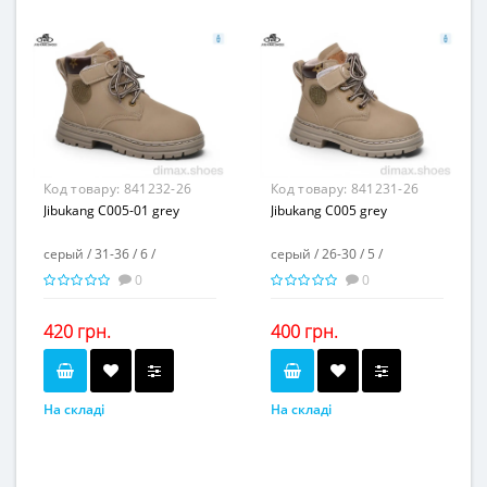
-
-
Повторні розміри...
Повторні розміри...
Матеріал виготовлення...
Матеріал виготовлення...
искусственная замша
искусственная замша
Матеріал підкладки...
Матеріал підкладки...
флис
флис
пвх
пвх
Матеріал підошви...
Матеріал підошви...
-
-
Висота каблука, см...
Висота каблука, см...
2
2
Висота платформи, см...
Висота платформи, см...
Код товару:
841232-26
Код товару:
841231-26
Jibukang C005-01 grey
Jibukang C005 grey
серый / 31-36 / 6 /
серый / 26-30 / 5 /
0
0
420 грн.
400 грн.
На складі
На складі
серый
серый
Колір...
Колір...
31-36
26-30
Розмірна сітка...
Розмірна сітка...
6
5
Пар в ящику...
Пар в ящику...