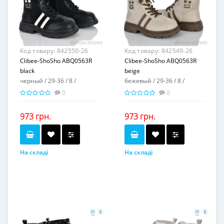
Матеріал підкладки...
Матеріал підкладки...
флис
флис
пвх
пвх
Матеріал підошви...
Матеріал підошви...
3
3
Висота каблука, см...
Висота каблука, см...
2
2
Висота платформи, см...
Висота платформи, см...
Код товару:
842550-26
Код товару:
842549-26
Clibee-ShoSho ABQ0563R
Clibee-ShoSho ABQ0563R
black
beige
черный / 29-36 / 8 /
бежевый / 29-36 / 8 /
0
0
973 грн.
973 грн.
На складі
На складі
черный
бежевый
Колір...
Колір...
29-36
29-36
Розмірна сітка...
Розмірна сітка...
8
8
Пар в ящику...
Пар в ящику...
-
-
Повторні розміри...
Повторні розміри...
Матеріал виготовлення...
Матеріал виготовлення...
искусственная кожа-
искусственная кожа-