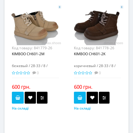
Матеріал виготовлення...
Матеріал виготовлення...
искусственная кожа
искусственная замша
Матеріал підкладки...
Матеріал підкладки...
флис
флис
пвх
пвх
Матеріал підошви...
Матеріал підошви...
3
3
Висота каблука, см...
Висота каблука, см...
2
2
Висота платформи, см...
Висота платформи, см...
Код товару:
841779-26
Код товару:
841778-26
KIMBOO CH601-2M
KIMBOO CH601-2K
бежевый / 28-33 / 8 /
коричневый / 28-33 / 8 /
0
0
600 грн.
600 грн.
На складі
На складі
бежевый
коричневый
Колір...
Колір...
28-33
28-33
Розмірна сітка...
Розмірна сітка...
8
8
Пар в ящику...
Пар в ящику...