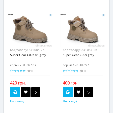
10
6
Пар в ящику...
Пар в ящику...
-
-
Повторні розміри...
Повторні розміри...
Матеріал виготовлення...
Матеріал виготовлення...
искусственная кожа
искусственная кожа-
текстиль
Матеріал підкладки...
-
Матеріал підкладки...
флис
пвх
пвх
Матеріал підошви...
Матеріал підошви...
2,5
-
Висота каблука, см...
Висота каблука, см...
-
3
Висота платформи, см...
Висота платформи, см...
Код товару:
841085-26
Код товару:
841084-26
Super Gear C005-01 grey
Super Gear C005 grey
серый / 31-36 / 6 /
серый / 26-30 / 5 /
0
0
420 грн.
400 грн.
На складі
На складі
серый
серый
Колір...
Колір...
31-36
26-30
Розмірна сітка...
Розмірна сітка...