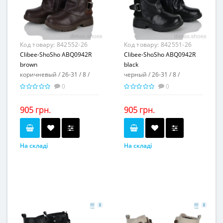
флис
флис
пвх
пвх
Матеріал підошви...
Матеріал підошви...
3
3
Висота каблука, см...
Висота каблука, см...
2
2
Висота платформи, см...
Висота платформи, см...
Код товару:
842552-26
Код товару:
842551-26
Clibee-ShoSho ABQ0942R
Clibee-ShoSho ABQ0942R
brown
black
коричневый / 26-31 / 8 /
черный / 26-31 / 8 /
0
0
905 грн.
905 грн.
На складі
На складі
коричневый
черный
Колір...
Колір...
26-31
26-31
Розмірна сітка...
Розмірна сітка...
8
8
Пар в ящику...
Пар в ящику...
-
-
Повторні розміри...
Повторні розміри...
Матеріал виготовлення...
Матеріал виготовлення...
искусственная кожа
искусственная кожа