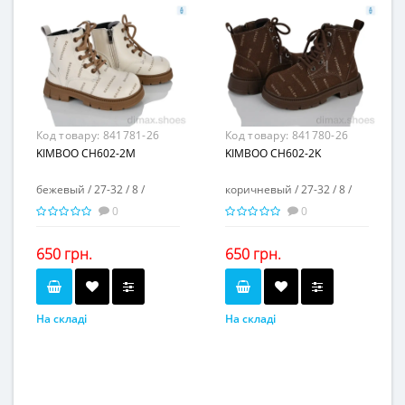
Матеріал виготовлення...
Матеріал виготовлення...
искусственная замша
искусственная замша
Матеріал підкладки...
Матеріал підкладки...
флис
флис
пвх
пвх
Матеріал підошви...
Матеріал підошви...
3,5
3,5
Висота каблука, см...
Висота каблука, см...
2
2
Висота платформи, см...
Висота платформи, см...
Код товару:
841781-26
Код товару:
841780-26
KIMBOO CH602-2M
KIMBOO CH602-2K
бежевый / 27-32 / 8 /
коричневый / 27-32 / 8 /
0
0
650 грн.
650 грн.
На складі
На складі
бежевый
коричневый
Колір...
Колір...
27-32
27-32
Розмірна сітка...
Розмірна сітка...
8
8
Пар в ящику...
Пар в ящику...
-
-
Повторні розміри...
Повторні розміри...