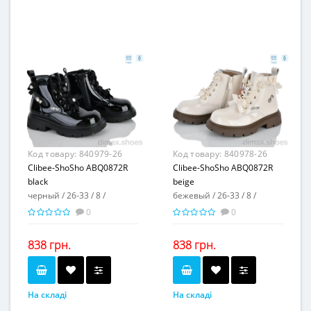
32-39
31-36
Розмірна сітка...
Розмірна сітка...
10
6
Пар в ящику...
Пар в ящику...
-
-
Повторні розміри...
Повторні розміри...
Матеріал виготовлення...
Матеріал виготовлення...
искусственная кожа
искусственная кожа-
текстиль
Матеріал підкладки...
-
Матеріал підкладки...
флис
пвх
пвх
Матеріал підошви...
Матеріал підошви...
2,5
-
Висота каблука, см...
Висота каблука, см...
-
3
Висота платформи, см...
Висота платформи, см...
Код товару:
840979-26
Код товару:
840978-26
Clibee-ShoSho ABQ0872R
Clibee-ShoSho ABQ0872R
black
beige
черный / 26-33 / 8 /
бежевый / 26-33 / 8 /
0
0
838 грн.
838 грн.
На складі
На складі
черный
бежевый
Колір...
Колір...