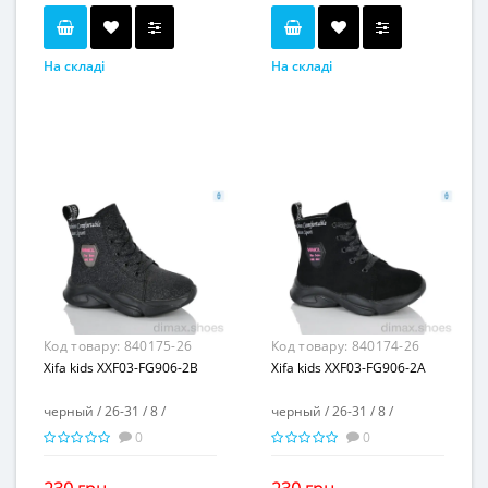
На складі
На складі
черный
черный
Колір...
Колір...
26-30
32-37
Розмірна сітка...
Розмірна сітка...
8
8
Пар в ящику...
Пар в ящику...
-
-
Повторні розміри...
Повторні розміри...
Матеріал виготовлення...
Матеріал виготовлення...
искусственная кожа
искусственная замша
Матеріал підкладки...
Матеріал підкладки...
текстиль
флис
пвх
пвх
Матеріал підошви...
Матеріал підошви...
3
5
Висота каблука, см...
Висота каблука, см...
-
2
Висота платформи, см...
Висота платформи, см...
Код товару:
840175-26
Код товару:
840174-26
Xifa kids XXF03-FG906-2B
Xifa kids XXF03-FG906-2A
черный / 26-31 / 8 /
черный / 26-31 / 8 /
0
0