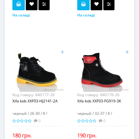
На складі
На складі
черный
желтый
Колір...
Колір...
21-25
26-30
Розмірна сітка...
Розмірна сітка...
8
8
Пар в ящику...
Пар в ящику...
-
-
Повторні розміри...
Повторні розміри...
Матеріал виготовлення...
Матеріал виготовлення...
искусственная кожа
искусственная кожа
Матеріал підкладки...
Матеріал підкладки...
флис
текстиль
пвх
пвх
Матеріал підошви...
Матеріал підошви...
2
3
Висота каблука, см...
Висота каблука, см...
-
-
Висота платформи, см...
Висота платформи, см...
Код товару:
840177-26
Код товару:
840176-26
Xifa kids XXF03-HJ2141-2A
Xifa kids XXF03-FG919-3K
черный / 26-30 / 8 /
черный / 32-37 / 8 /
0
0
180 грн.
190 грн.