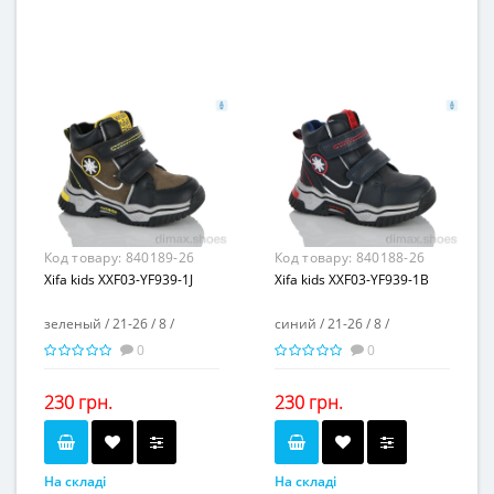
26-33
26-33
Розмірна сітка...
Розмірна сітка...
8
8
Пар в ящику...
Пар в ящику...
-
-
Повторні розміри...
Повторні розміри...
Матеріал виготовлення...
Матеріал виготовлення...
искусственный лак
искусственный лак
Матеріал підкладки...
Матеріал підкладки...
флис
флис
пвх
пвх
Матеріал підошви...
Матеріал підошви...
3
3
Висота каблука, см...
Висота каблука, см...
2
2
Висота платформи, см...
Висота платформи, см...
Код товару:
840189-26
Код товару:
840188-26
Xifa kids XXF03-YF939-1J
Xifa kids XXF03-YF939-1B
зеленый / 21-26 / 8 /
синий / 21-26 / 8 /
0
0
230 грн.
230 грн.
На складі
На складі