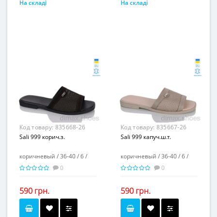
На складі
На складі
черный
коричневый
Колір...
Колір...
36-40
36-40
Розмірна сітка...
Розмірна сітка...
6
6
Пар в ящику...
Пар в ящику...
-
-
Повторні розміри...
Повторні розміри...
Матеріал виготовлення...
Матеріал виготовлення...
натуральная замша-
натуральная кожа-
текстиль
текстиль
-
-
Матеріал підкладки...
Матеріал підкладки...
пвх
пвх
Матеріал підошви...
Матеріал підошви...
-
-
Висота каблука, см...
Висота каблука, см...
-
-
Висота платформи, см...
Висота платформи, см...
Код товару:
835668-26
Код товару:
835667-26
Sali 999 корич.з.
Sali 999 капуч.ш.т.
коричневый / 36-40 / 6 /
коричневый / 36-40 / 6 /
0
0
590 грн.
590 грн.