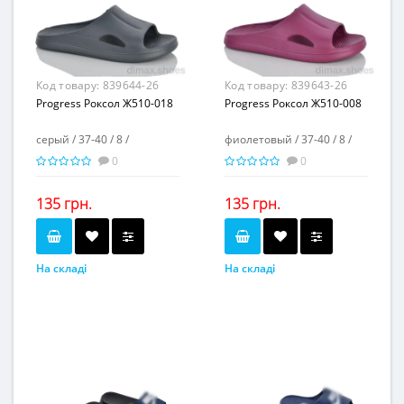
искусственная кожа
пена
Матеріал підошви...
пвх
Матеріал підошви...
-
Висота каблука, см...
-
Висота каблука, см...
Висота платформи, см...
-
Висота платформи, см...
3,5
Код товару:
839644-26
Код товару:
839643-26
Progress Роксол Ж510-018
Progress Роксол Ж510-008
серый / 37-40 / 8 /
фиолетовый / 37-40 / 8 /
0
0
135 грн.
135 грн.
На складі
На складі
серый
фиолетовый
Колір...
Колір...
37-40
37-40
Розмірна сітка...
Розмірна сітка...
8
8
Пар в ящику...
Пар в ящику...
-
-
Повторні розміри...
Повторні розміри...
Матеріал виготовлення...
Матеріал виготовлення...
пена
пена