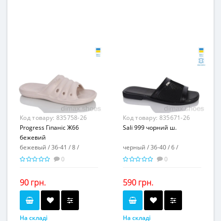
36-41
36-41
Розмірна сітка...
Розмірна сітка...
8
8
Пар в ящику...
Пар в ящику...
-
-
Повторні розміри...
Повторні розміри...
Матеріал виготовлення...
Матеріал виготовлення...
пена
пена
-
-
Матеріал підкладки...
Матеріал підкладки...
пена
пена
Матеріал підошви...
Матеріал підошви...
-
-
Висота каблука, см...
Висота каблука, см...
Висота платформи, см...
Висота платформи, см...
2,5
2,5
Код товару:
835758-26
Код товару:
835671-26
Progress Гіпаніс Ж66
Sali 999 чорний ш.
бежевий
бежевый / 36-41 / 8 /
черный / 36-40 / 6 /
0
0
90 грн.
590 грн.
На складі
На складі