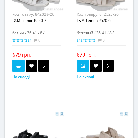
Код товару:
842328-26
Код товару:
842327-26
L&M-Lemon P520-7
L&M-Lemon P520-6
белый / 36-41 / 8 /
бежевый / 36-41 / 8 /
0
0
679 грн.
679 грн.
На складі
На складі
белый
бежевый
Колір...
Колір...
36-41
36-41
Розмірна сітка...
Розмірна сітка...
8
8
Пар в ящику...
Пар в ящику...
-
-
Повторні розміри...
Повторні розміри...
Матеріал виготовлення...
Матеріал виготовлення...
натуральная кожа
натуральная кожа
Матеріал підкладки...
Матеріал підкладки...
искусственная кожа
искусственная кожа
пвх
пвх
Матеріал підошви...
Матеріал підошви...