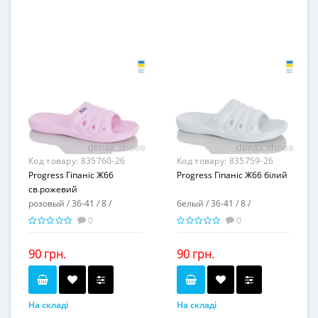
36-41
36-41
Розмірна сітка...
Розмірна сітка...
6
6
Пар в ящику...
Пар в ящику...
-
-
Повторні розміри...
Повторні розміри...
Матеріал виготовлення...
Матеріал виготовлення...
пена
пена
-
-
Матеріал підкладки...
Матеріал підкладки...
пена
пена
Матеріал підошви...
Матеріал підошви...
-
-
Висота каблука, см...
Висота каблука, см...
Висота платформи, см...
Висота платформи, см...
3,5
3,5
Код товару:
835760-26
Код товару:
835759-26
Progress Гіпаніс Ж66
Progress Гіпаніс Ж66 білий
св.рожевий
розовый / 36-41 / 8 /
белый / 36-41 / 8 /
0
0
90 грн.
90 грн.
На складі
На складі
розовый
белый
Колір...
Колір...