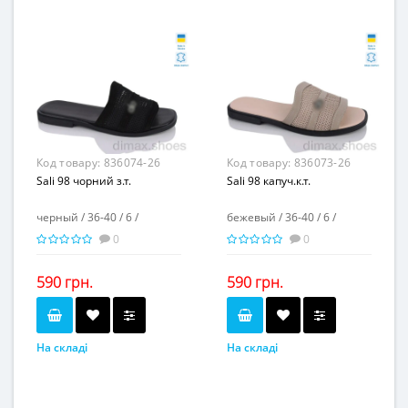
-
-
Повторні розміри...
Повторні розміри...
Матеріал виготовлення...
Матеріал виготовлення...
натуральная замша-
натуральная кожа-
текстиль
текстиль
-
-
Матеріал підкладки...
Матеріал підкладки...
пвх
пвх
Матеріал підошви...
Матеріал підошви...
-
-
Висота каблука, см...
Висота каблука, см...
-
-
Висота платформи, см...
Висота платформи, см...
Код товару:
836074-26
Код товару:
836073-26
Sali 98 чорний з.т.
Sali 98 капуч.к.т.
черный / 36-40 / 6 /
бежевый / 36-40 / 6 /
0
0
590 грн.
590 грн.
На складі
На складі
черный
бежевый
Колір...
Колір...
36-40
36-40
Розмірна сітка...
Розмірна сітка...