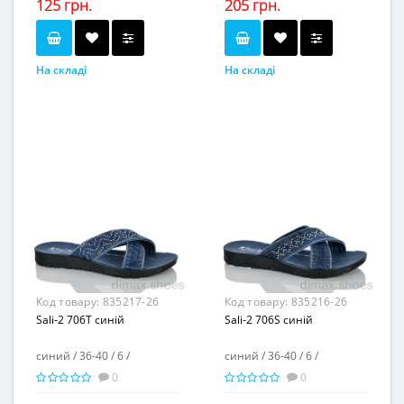
125 грн.
205 грн.
На складі
На складі
розовый
синий
Колір...
Колір...
36-41
36-40
Розмірна сітка...
Розмірна сітка...
6
6
Пар в ящику...
Пар в ящику...
-
-
Повторні розміри...
Повторні розміри...
Матеріал виготовлення...
Матеріал виготовлення...
пена
джинс
-
-
Матеріал підкладки...
Матеріал підкладки...
пена
пена
Матеріал підошви...
Матеріал підошви...
-
-
Висота каблука, см...
Висота каблука, см...
3
-
Висота платформи, см...
Висота платформи, см...
Код товару:
835217-26
Код товару:
835216-26
Sali-2 706T синій
Sali-2 706S синій
синий / 36-40 / 6 /
синий / 36-40 / 6 /
0
0