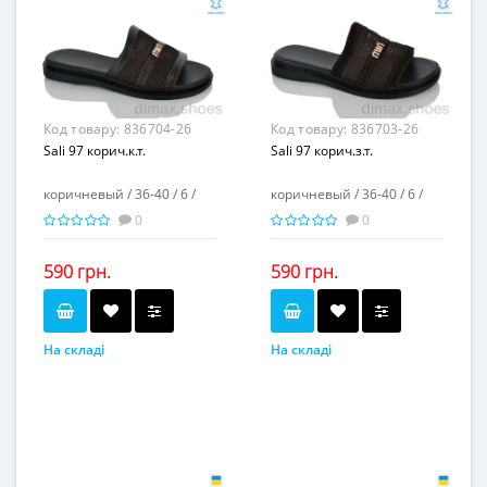
-
-
Матеріал підкладки...
Матеріал підкладки...
пена
пена
Матеріал підошви...
Матеріал підошви...
-
-
Висота каблука, см...
Висота каблука, см...
2
3
Висота платформи, см...
Висота платформи, см...
Код товару:
836704-26
Код товару:
836703-26
Sali 97 корич.к.т.
Sali 97 корич.з.т.
коричневый / 36-40 / 6 /
коричневый / 36-40 / 6 /
0
0
590 грн.
590 грн.
На складі
На складі
коричневый
коричневый
Колір...
Колір...
36-40
36-40
Розмірна сітка...
Розмірна сітка...
6
6
Пар в ящику...
Пар в ящику...
-
-
Повторні розміри...
Повторні розміри...
Матеріал виготовлення...
Матеріал виготовлення...