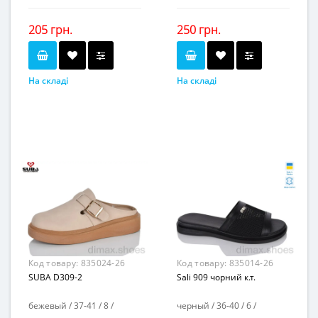
205 грн.
250 грн.
На складі
На складі
синий
коричневый
Колір...
Колір...
36-40
37-41
Розмірна сітка...
Розмірна сітка...
6
8
Пар в ящику...
Пар в ящику...
-
-
Повторні розміри...
Повторні розміри...
Матеріал виготовлення...
Матеріал виготовлення...
джинс
искусственный нубук
-
Матеріал підкладки...
Матеріал підкладки...
искусственная кожа
пена
Матеріал підошви...
пена
Матеріал підошви...
-
Висота каблука, см...
-
Висота каблука, см...
-
Висота платформи, см...
4
Висота платформи, см...
Код товару:
835024-26
Код товару:
835014-26
SUBA D309-2
Sali 909 чорний к.т.
бежевый / 37-41 / 8 /
черный / 36-40 / 6 /