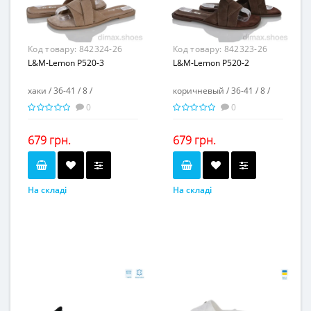
пвх
пвх
Матеріал підошви...
Матеріал підошви...
-
-
Висота каблука, см...
Висота каблука, см...
-
-
Висота платформи, см...
Висота платформи, см...
Код товару:
842324-26
Код товару:
842323-26
L&M-Lemon P520-3
L&M-Lemon P520-2
хаки / 36-41 / 8 /
коричневый / 36-41 / 8 /
0
0
679 грн.
679 грн.
На складі
На складі
хаки
коричневый
Колір...
Колір...
36-41
36-41
Розмірна сітка...
Розмірна сітка...
8
8
Пар в ящику...
Пар в ящику...
-
-
Повторні розміри...
Повторні розміри...
Матеріал виготовлення...
Матеріал виготовлення...
натуральная замша
натуральная замша
Матеріал підкладки...
Матеріал підкладки...
искусственная кожа
искусственная кожа