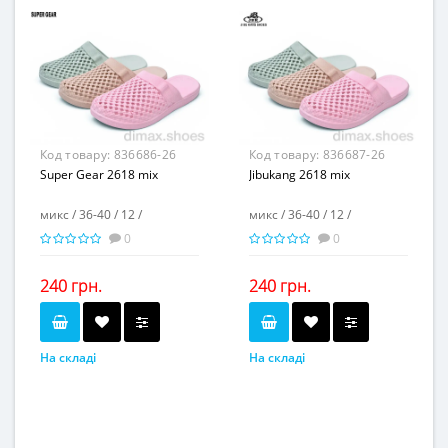
Матеріал виготовлення...
Матеріал виготовлення...
пвх
пвх
-
-
Матеріал підкладки...
Матеріал підкладки...
пвх
пвх
Матеріал підошви...
Матеріал підошви...
-
-
Висота каблука, см...
Висота каблука, см...
-
-
Висота платформи, см...
Висота платформи, см...
Код товару:
836686-26
Код товару:
836687-26
Super Gear 2618 mix
Jibukang 2618 mix
микс / 36-40 / 12 /
микс / 36-40 / 12 /
0
0
240 грн.
240 грн.
На складі
На складі
микс
микс
Колір...
Колір...
36-40
36-40
Розмірна сітка...
Розмірна сітка...
12
12
Пар в ящику...
Пар в ящику...