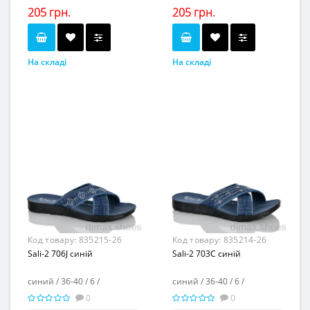
205 грн.
205 грн.
На складі
На складі
синий
синий
Колір...
Колір...
36-40
36-40
Розмірна сітка...
Розмірна сітка...
6
6
Пар в ящику...
Пар в ящику...
-
-
Повторні розміри...
Повторні розміри...
Матеріал виготовлення...
Матеріал виготовлення...
джинс
джинс
-
-
Матеріал підкладки...
Матеріал підкладки...
пена
пена
Матеріал підошви...
Матеріал підошви...
-
-
Висота каблука, см...
Висота каблука, см...
-
-
Висота платформи, см...
Висота платформи, см...
Код товару:
835215-26
Код товару:
835214-26
Sali-2 706J синій
Sali-2 703C синій
синий / 36-40 / 6 /
синий / 36-40 / 6 /
0
0