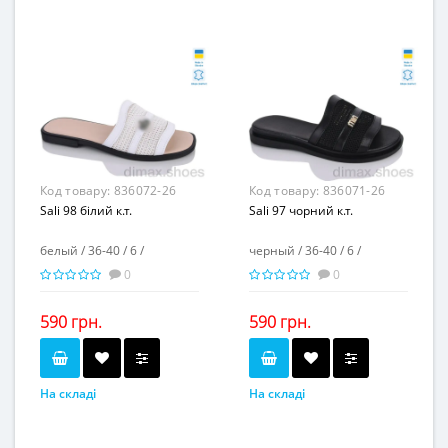
6
6
Пар в ящику...
Пар в ящику...
-
-
Повторні розміри...
Повторні розміри...
Матеріал виготовлення...
Матеріал виготовлення...
натуральная кожа-
натуральная кожа-
текстиль
текстиль
-
-
Матеріал підкладки...
Матеріал підкладки...
пвх
пвх
Матеріал підошви...
Матеріал підошви...
-
-
Висота каблука, см...
Висота каблука, см...
-
-
Висота платформи, см...
Висота платформи, см...
Код товару:
836072-26
Код товару:
836071-26
Sali 98 білий к.т.
Sali 97 чорний к.т.
белый / 36-40 / 6 /
черный / 36-40 / 6 /
0
0
590 грн.
590 грн.
На складі
На складі
белый
черный
Колір...
Колір...
36-40
36-40
Розмірна сітка...
Розмірна сітка...