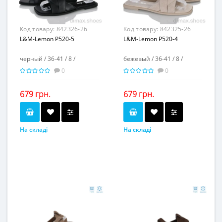
-
-
Висота каблука, см...
Висота каблука, см...
-
-
Висота платформи, см...
Висота платформи, см...
Код товару:
842326-26
Код товару:
842325-26
L&M-Lemon P520-5
L&M-Lemon P520-4
черный / 36-41 / 8 /
бежевый / 36-41 / 8 /
0
0
679 грн.
679 грн.
На складі
На складі
черный
бежевый
Колір...
Колір...
36-41
36-41
Розмірна сітка...
Розмірна сітка...
8
8
Пар в ящику...
Пар в ящику...
-
-
Повторні розміри...
Повторні розміри...
Матеріал виготовлення...
Матеріал виготовлення...
натуральная кожа
натуральная замша
Матеріал підкладки...
Матеріал підкладки...
искусственная кожа
искусственная кожа