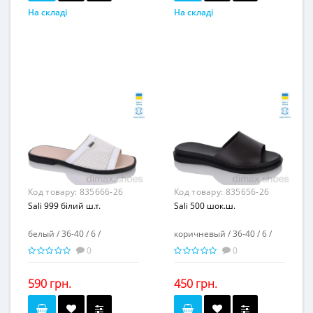
На складі
На складі
коричневый
коричневый
Колір...
Колір...
36-40
36-40
Розмірна сітка...
Розмірна сітка...
6
6
Пар в ящику...
Пар в ящику...
-
-
Повторні розміри...
Повторні розміри...
Матеріал виготовлення...
Матеріал виготовлення...
натуральная замша
натуральная кожа-
текстиль
-
Матеріал підкладки...
-
Матеріал підкладки...
пвх
Матеріал підошви...
пвх
Матеріал підошви...
-
Висота каблука, см...
-
Висота каблука, см...
-
Висота платформи, см...
-
Висота платформи, см...
Код товару:
835666-26
Код товару:
835656-26
Sali 999 білий ш.т.
Sali 500 шок.ш.
белый / 36-40 / 6 /
коричневый / 36-40 / 6 /
0
0
590 грн.
450 грн.