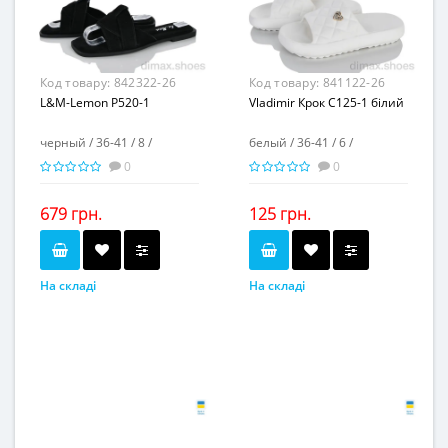
пвх
пвх
Матеріал підошви...
Матеріал підошви...
-
-
Висота каблука, см...
Висота каблука, см...
-
-
Висота платформи, см...
Висота платформи, см...
Код товару:
842322-26
Код товару:
841122-26
L&M-Lemon P520-1
Vladimir Крок C125-1 білий
черный / 36-41 / 8 /
белый / 36-41 / 6 /
0
0
679 грн.
125 грн.
На складі
На складі
черный
белый
Колір...
Колір...
36-41
36-41
Розмірна сітка...
Розмірна сітка...
8
6
Пар в ящику...
Пар в ящику...
-
-
Повторні розміри...
Повторні розміри...
Матеріал виготовлення...
Матеріал виготовлення...
натуральная замша
пена
-
Матеріал підкладки...
Матеріал підкладки...