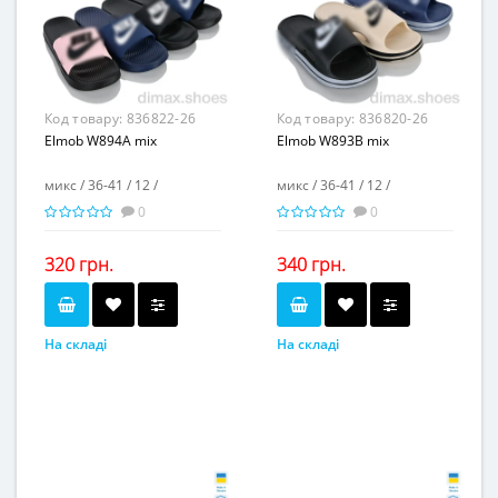
-
-
Матеріал підкладки...
Матеріал підкладки...
пена
пена
Матеріал підошви...
Матеріал підошви...
-
-
Висота каблука, см...
Висота каблука, см...
Висота платформи, см...
Висота платформи, см...
2,5
2,5
Код товару:
836822-26
Код товару:
836820-26
Elmob W894A mix
Elmob W893B mix
микс / 36-41 / 12 /
микс / 36-41 / 12 /
0
0
320 грн.
340 грн.
На складі
На складі
микс
микс
Колір...
Колір...
36-41
36-41
Розмірна сітка...
Розмірна сітка...
12
12
Пар в ящику...
Пар в ящику...
-
-
Повторні розміри...
Повторні розміри...
Матеріал виготовлення...
Матеріал виготовлення...
силикон
пена