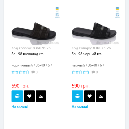
-
-
Повторні розміри...
Повторні розміри...
Матеріал виготовлення...
Матеріал виготовлення...
пвх
пвх
-
-
Матеріал підкладки...
Матеріал підкладки...
пвх
пвх
Матеріал підошви...
Матеріал підошви...
-
-
Висота каблука, см...
Висота каблука, см...
2
2
Висота платформи, см...
Висота платформи, см...
Код товару:
836076-26
Код товару:
836075-26
Sali 98 шоколад к.т.
Sali 98 чорний к.т.
коричневый / 36-40 / 6 /
черный / 36-40 / 6 /
0
0
590 грн.
590 грн.
На складі
На складі
коричневый
черный
Колір...
Колір...
36-40
36-40
Розмірна сітка...
Розмірна сітка...
6
6
Пар в ящику...
Пар в ящику...