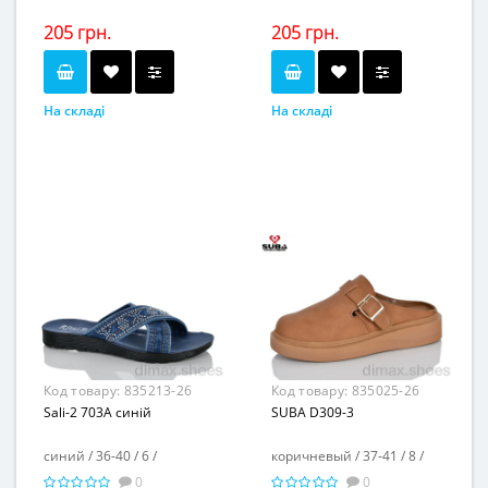
205 грн.
205 грн.
На складі
На складі
синий
синий
Колір...
Колір...
36-40
36-40
Розмірна сітка...
Розмірна сітка...
6
6
Пар в ящику...
Пар в ящику...
-
-
Повторні розміри...
Повторні розміри...
Матеріал виготовлення...
Матеріал виготовлення...
джинс
джинс
-
-
Матеріал підкладки...
Матеріал підкладки...
пена
пена
Матеріал підошви...
Матеріал підошви...
-
-
Висота каблука, см...
Висота каблука, см...
-
-
Висота платформи, см...
Висота платформи, см...
Код товару:
835213-26
Код товару:
835025-26
Sali-2 703A синій
SUBA D309-3
синий / 36-40 / 6 /
коричневый / 37-41 / 8 /
0
0