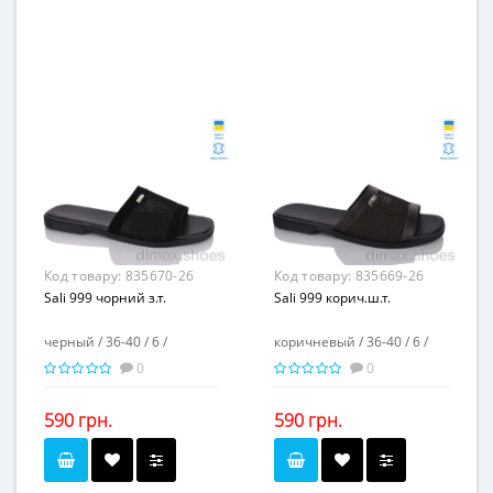
бежевый
черный
Колір...
Колір...
36-41
36-40
Розмірна сітка...
Розмірна сітка...
8
6
Пар в ящику...
Пар в ящику...
-
-
Повторні розміри...
Повторні розміри...
Матеріал виготовлення...
Матеріал виготовлення...
пена
натуральная кожа
-
-
Матеріал підкладки...
Матеріал підкладки...
пена
пвх
Матеріал підошви...
Матеріал підошви...
-
-
Висота каблука, см...
Висота каблука, см...
-
Висота платформи, см...
Висота платформи, см...
2,5
Код товару:
835670-26
Код товару:
835669-26
Sali 999 чорний з.т.
Sali 999 корич.ш.т.
черный / 36-40 / 6 /
коричневый / 36-40 / 6 /
0
0
590 грн.
590 грн.