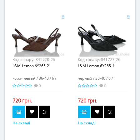
6
6
Пар в ящику...
Пар в ящику...
-
-
Повторні розміри...
Повторні розміри...
Матеріал виготовлення...
Матеріал виготовлення...
текстиль
текстиль
-
-
Матеріал підкладки...
Матеріал підкладки...
Матеріал підошви...
Матеріал підошви...
полиурeтан
полиурeтан
8
8
Висота каблука, см...
Висота каблука, см...
-
-
Висота платформи, см...
Висота платформи, см...
Код товару:
841728-26
Код товару:
841727-26
L&M-Lemon 6Y265-2
L&M-Lemon 6Y265-1
коричневый / 36-40 / 6 /
черный / 36-40 / 6 /
0
0
720 грн.
720 грн.
На складі
На складі
коричневый
черный
Колір...
Колір...
36-40
36-40
Розмірна сітка...
Розмірна сітка...