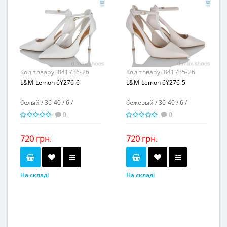
Матеріал виготовлення...
Матеріал виготовлення...
искусственный лак
искусственная замша
Матеріал підкладки...
Матеріал підкладки...
искусственная кожа
искусственная кожа
пвх
пвх
Матеріал підошви...
Матеріал підошви...
9,5
9,5
Висота каблука, см...
Висота каблука, см...
-
-
Висота платформи, см...
Висота платформи, см...
Код товару:
841736-26
Код товару:
841735-26
L&M-Lemon 6Y276-6
L&M-Lemon 6Y276-5
белый / 36-40 / 6 /
бежевый / 36-40 / 6 /
0
0
720 грн.
720 грн.
На складі
На складі
белый
бежевый
Колір...
Колір...
36-40
36-40
Розмірна сітка...
Розмірна сітка...
6
6
Пар в ящику...
Пар в ящику...
-
-
Повторні розміри...
Повторні розміри...