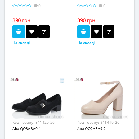
0
0
390 грн.
390 грн.
На складі
На складі
черный
бежевый
Колір...
Колір...
36-41
36-41
Розмірна сітка...
Розмірна сітка...
6
6
Пар в ящику...
Пар в ящику...
-
-
Повторні розміри...
Повторні розміри...
Матеріал виготовлення...
Матеріал виготовлення...
искусственная кожа
искусственная кожа
Матеріал підкладки...
Матеріал підкладки...
искусственная кожа
искусственная кожа
пвх
пвх
Матеріал підошви...
Матеріал підошви...
4,5
4,5
Висота каблука, см...
Висота каблука, см...
-
-
Висота платформи, см...
Висота платформи, см...
Код товару:
841420-26
Код товару:
841419-26
Aba QQ3ABA0-1
Aba QQ2ABA9-2