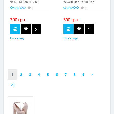
черный / 36-41 / 6 /
бежевый / 36-40 / 6 /
0
0
390 грн.
390 грн.
На складі
На складі
черный
бежевый
Колір...
Колір...
36-41
36-40
Розмірна сітка...
Розмірна сітка...
6
6
Пар в ящику...
Пар в ящику...
-
-
Повторні розміри...
Повторні розміри...
Матеріал виготовлення...
Матеріал виготовлення...
искусственная замша
искусственная кожа
1
2
3
4
5
6
7
8
9
>
Матеріал підкладки...
Матеріал підкладки...
искусственная кожа
искусственная кожа
>|
пвх
пвх
Матеріал підошви...
Матеріал підошви...
4,5
9
Висота каблука, см...
Висота каблука, см...
-
2
Висота платформи, см...
Висота платформи, см...