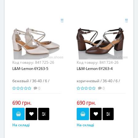
6
6
Пар в ящику...
Пар в ящику...
-
-
Повторні розміри...
Повторні розміри...
Матеріал виготовлення...
Матеріал виготовлення...
текстиль
текстиль
-
-
Матеріал підкладки...
Матеріал підкладки...
Матеріал підошви...
Матеріал підошви...
полиурeтан
полиурeтан
8
8
Висота каблука, см...
Висота каблука, см...
-
-
Висота платформи, см...
Висота платформи, см...
Код товару:
841725-26
Код товару:
841724-26
L&M-Lemon 6Y263-5
L&M-Lemon 6Y263-4
бежевый / 36-40 / 6 /
коричневый / 36-40 / 6 /
0
0
690 грн.
690 грн.
На складі
На складі
бежевый
коричневый
Колір...
Колір...
36-40
36-40
Розмірна сітка...
Розмірна сітка...