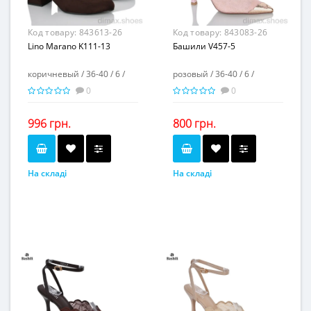
Код товару:
843613-26
Код товару:
843083-26
Lino Marano K111-13
Башили V457-5
коричневый / 36-40 / 6 /
розовый / 36-40 / 6 /
0
0
996 грн.
800 грн.
На складі
На складі
коричневый
розовый
Колір...
Колір...
36-40
36-40
Розмірна сітка...
Розмірна сітка...
6
6
Пар в ящику...
Пар в ящику...
-
-
Повторні розміри...
Повторні розміри...
Матеріал виготовлення...
Матеріал виготовлення...
искусственная замша
искусственная кожа-
текстиль
Матеріал підкладки...
-
Матеріал підкладки...
искусственная кожа
Матеріал підошви...
Матеріал підошви...