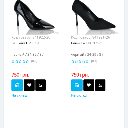
искусственная кожа
искусственная кожа
Матеріал підкладки...
Матеріал підкладки...
искусственная кожа
искусственная кожа
пвх
пвх
Матеріал підошви...
Матеріал підошви...
9,5
9,5
Висота каблука, см...
Висота каблука, см...
-
-
Висота платформи, см...
Висота платформи, см...
Код товару:
841922-26
Код товару:
841921-26
Башили GP305-1
Башили GP0305-6
черный / 34-39 / 8 /
черный / 34-39 / 8 /
0
0
750 грн.
750 грн.
На складі
На складі
черный
черный
Колір...
Колір...
34-39
34-39
Розмірна сітка...
Розмірна сітка...
8
8
Пар в ящику...
Пар в ящику...
-
-
Повторні розміри...
Повторні розміри...