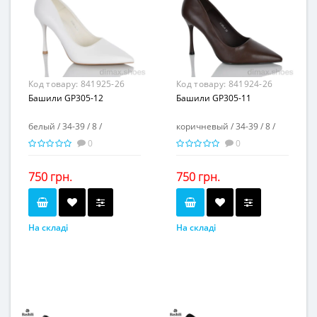
Матеріал підкладки...
Матеріал підкладки...
искусственная кожа
искусственная кожа
пвх
пвх
Матеріал підошви...
Матеріал підошви...
9,5
9,5
Висота каблука, см...
Висота каблука, см...
-
-
Висота платформи, см...
Висота платформи, см...
Код товару:
841925-26
Код товару:
841924-26
Башили GP305-12
Башили GP305-11
белый / 34-39 / 8 /
коричневый / 34-39 / 8 /
0
0
750 грн.
750 грн.
На складі
На складі
белый
коричневый
Колір...
Колір...
34-39
34-39
Розмірна сітка...
Розмірна сітка...
8
8
Пар в ящику...
Пар в ящику...
-
-
Повторні розміри...
Повторні розміри...
Матеріал виготовлення...
Матеріал виготовлення...